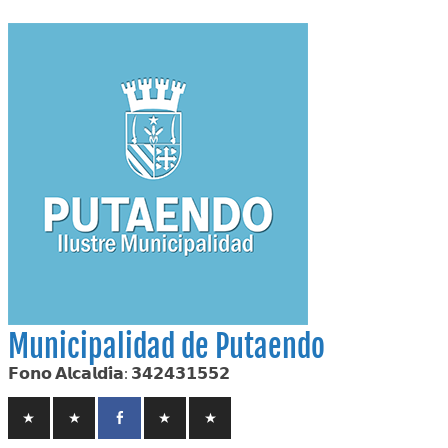
Skip
to
content
Municipalidad de Putaendo
𝗙𝗼𝗻𝗼 𝗔𝗹𝗰𝗮𝗹𝗱𝗶́𝗮: 𝟯𝟰𝟮𝟰𝟯𝟭𝟱𝟱𝟮