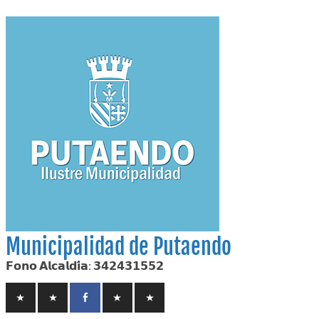
Skip
to
content
Municipalidad de Putaendo
𝗙𝗼𝗻𝗼 𝗔𝗹𝗰𝗮𝗹𝗱𝗶́𝗮: 𝟯𝟰𝟮𝟰𝟯𝟭𝟱𝟱𝟮