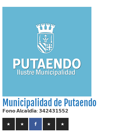
Skip
to
content
Municipalidad de Putaendo
𝗙𝗼𝗻𝗼 𝗔𝗹𝗰𝗮𝗹𝗱𝗶́𝗮: 𝟯𝟰𝟮𝟰𝟯𝟭𝟱𝟱𝟮