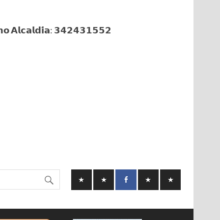
𝗼 𝗔𝗹𝗰𝗮𝗹𝗱𝗶́𝗮: 𝟯𝟰𝟮𝟰𝟯𝟭𝟱𝟱𝟮