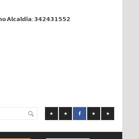
𝗼 𝗔𝗹𝗰𝗮𝗹𝗱𝗶́𝗮: 𝟯𝟰𝟮𝟰𝟯𝟭𝟱𝟱𝟮