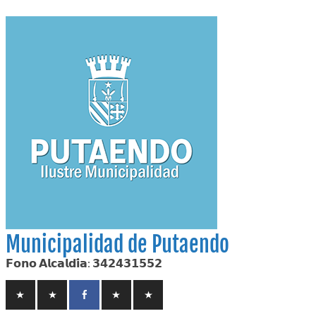
Skip
to
content
Municipalidad de Putaendo
𝗙𝗼𝗻𝗼 𝗔𝗹𝗰𝗮𝗹𝗱𝗶́𝗮: 𝟯𝟰𝟮𝟰𝟯𝟭𝟱𝟱𝟮