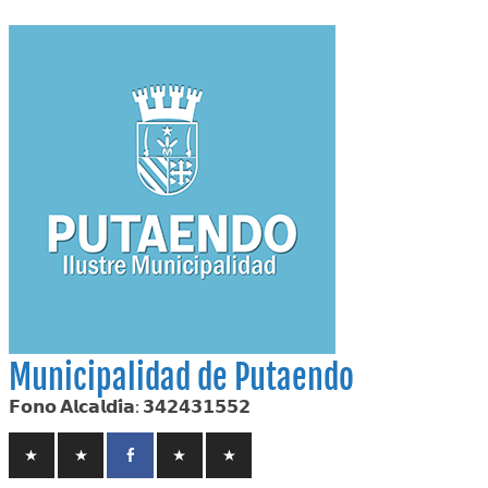
Skip
to
content
Municipalidad de Putaendo
𝗙𝗼𝗻𝗼 𝗔𝗹𝗰𝗮𝗹𝗱𝗶́𝗮: 𝟯𝟰𝟮𝟰𝟯𝟭𝟱𝟱𝟮