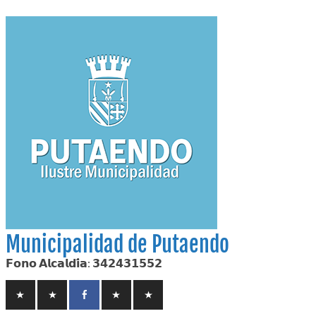
Skip
to
content
Municipalidad de Putaendo
𝗙𝗼𝗻𝗼 𝗔𝗹𝗰𝗮𝗹𝗱𝗶́𝗮: 𝟯𝟰𝟮𝟰𝟯𝟭𝟱𝟱𝟮