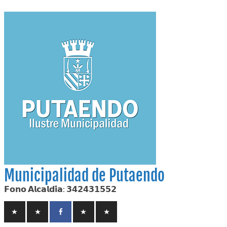
Skip
to
content
Municipalidad de Putaendo
𝗙𝗼𝗻𝗼 𝗔𝗹𝗰𝗮𝗹𝗱𝗶́𝗮: 𝟯𝟰𝟮𝟰𝟯𝟭𝟱𝟱𝟮