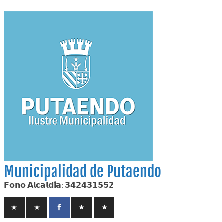
Skip
to
content
Municipalidad de Putaendo
𝗙𝗼𝗻𝗼 𝗔𝗹𝗰𝗮𝗹𝗱𝗶́𝗮: 𝟯𝟰𝟮𝟰𝟯𝟭𝟱𝟱𝟮