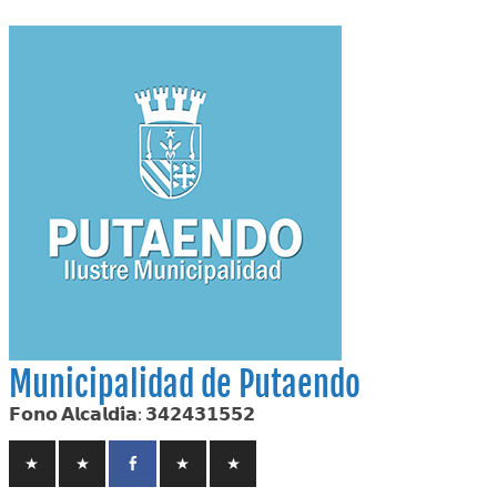
Skip
to
content
Municipalidad de Putaendo
𝗙𝗼𝗻𝗼 𝗔𝗹𝗰𝗮𝗹𝗱𝗶́𝗮: 𝟯𝟰𝟮𝟰𝟯𝟭𝟱𝟱𝟮