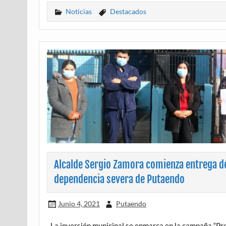
Noticias
Destacados
Alcalde Sergio Zamora comienza entrega d
dependencia severa de Putaendo
Junio 4, 2021
Putaendo
La inversión municipal se enmarca en la campaña “P