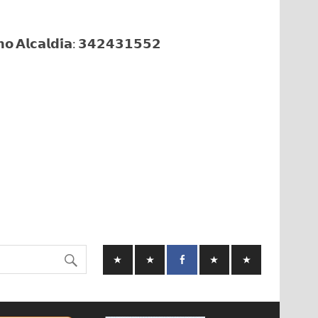
𝗼 𝗔𝗹𝗰𝗮𝗹𝗱𝗶́𝗮: 𝟯𝟰𝟮𝟰𝟯𝟭𝟱𝟱𝟮