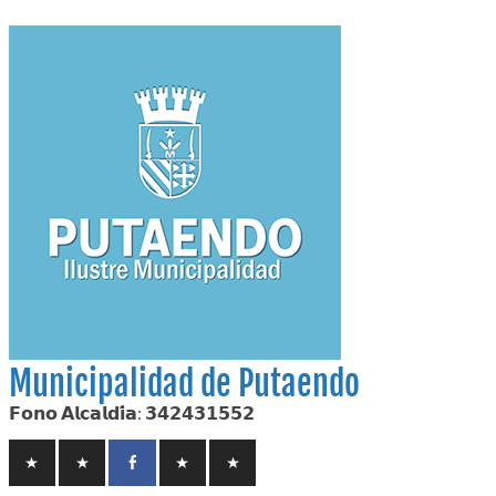
Skip
to
content
Municipalidad de Putaendo
𝗙𝗼𝗻𝗼 𝗔𝗹𝗰𝗮𝗹𝗱𝗶́𝗮: 𝟯𝟰𝟮𝟰𝟯𝟭𝟱𝟱𝟮