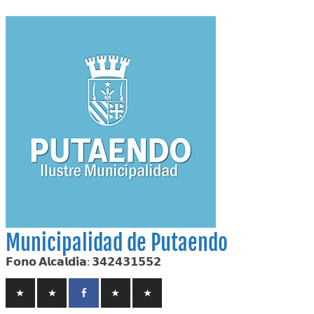
Skip
to
content
Municipalidad de Putaendo
𝗙𝗼𝗻𝗼 𝗔𝗹𝗰𝗮𝗹𝗱𝗶́𝗮: 𝟯𝟰𝟮𝟰𝟯𝟭𝟱𝟱𝟮