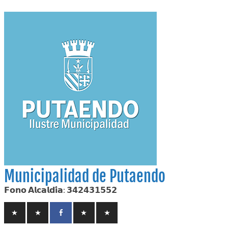
Skip
to
content
Municipalidad de Putaendo
𝗙𝗼𝗻𝗼 𝗔𝗹𝗰𝗮𝗹𝗱𝗶́𝗮: 𝟯𝟰𝟮𝟰𝟯𝟭𝟱𝟱𝟮