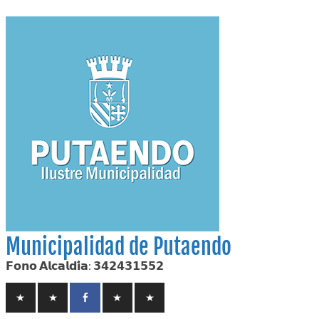
Skip
to
content
Municipalidad de Putaendo
𝗙𝗼𝗻𝗼 𝗔𝗹𝗰𝗮𝗹𝗱𝗶́𝗮: 𝟯𝟰𝟮𝟰𝟯𝟭𝟱𝟱𝟮