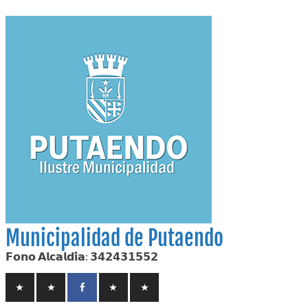
Skip
to
content
Municipalidad de Putaendo
𝗙𝗼𝗻𝗼 𝗔𝗹𝗰𝗮𝗹𝗱𝗶́𝗮: 𝟯𝟰𝟮𝟰𝟯𝟭𝟱𝟱𝟮