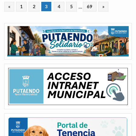
«
1
2
3
4
5
…
69
»