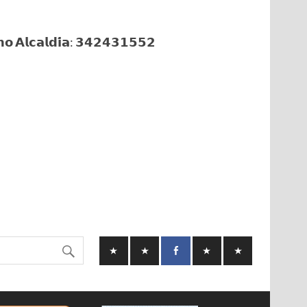
𝗼 𝗔𝗹𝗰𝗮𝗹𝗱𝗶́𝗮: 𝟯𝟰𝟮𝟰𝟯𝟭𝟱𝟱𝟮