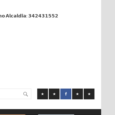
𝗼 𝗔𝗹𝗰𝗮𝗹𝗱𝗶́𝗮: 𝟯𝟰𝟮𝟰𝟯𝟭𝟱𝟱𝟮