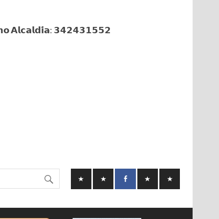
𝗼 𝗔𝗹𝗰𝗮𝗹𝗱𝗶́𝗮: 𝟯𝟰𝟮𝟰𝟯𝟭𝟱𝟱𝟮