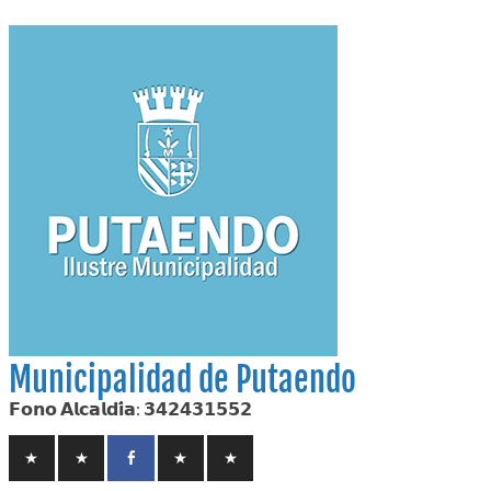
Skip
to
content
Municipalidad de Putaendo
𝗙𝗼𝗻𝗼 𝗔𝗹𝗰𝗮𝗹𝗱𝗶́𝗮: 𝟯𝟰𝟮𝟰𝟯𝟭𝟱𝟱𝟮