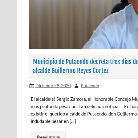
Municipio de Putaendo decreta tres días de
alcalde Guillermo Reyes Cortez
Diciembre 9, 2020
Putaendo
El alcalde(s) Sergio Zamora, el Honorable Concejo Mu
más profundo pesar por tan delicada noticia. En hora
existir el querido alcalde de Putaendo, don Guillerm
indudable pesar en […]
Read more