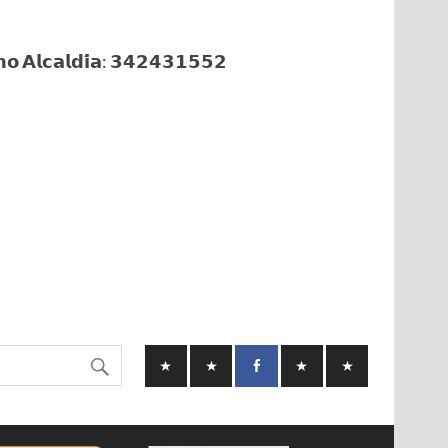
𝗼 𝗔𝗹𝗰𝗮𝗹𝗱𝗶́𝗮: 𝟯𝟰𝟮𝟰𝟯𝟭𝟱𝟱𝟮