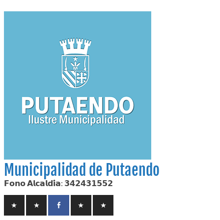
Skip
to
content
Municipalidad de Putaendo
𝗙𝗼𝗻𝗼 𝗔𝗹𝗰𝗮𝗹𝗱𝗶́𝗮: 𝟯𝟰𝟮𝟰𝟯𝟭𝟱𝟱𝟮