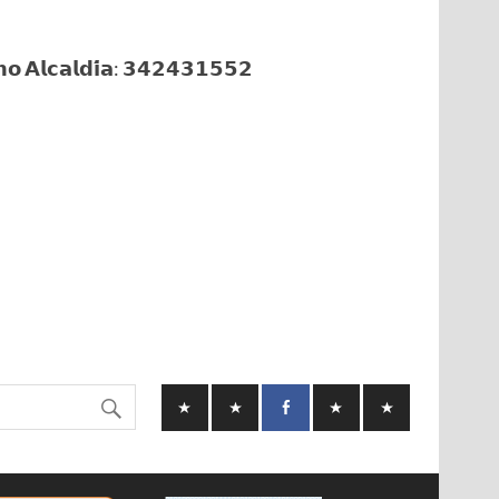
𝗼 𝗔𝗹𝗰𝗮𝗹𝗱𝗶́𝗮: 𝟯𝟰𝟮𝟰𝟯𝟭𝟱𝟱𝟮