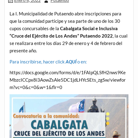
Enero 6, 2022
Putaendo
La I. Municipalidad de Putaendo abre inscripciones para
que la comunidad participe y sea parte de uno de los 30
cupos concursables de la
Cabalgata Social e Inclusiva
“Cruce del Ejército de Los Andes” Putaendo 2022
, la cual
se realizara entre los días 29 de enero y 4 de febrero del
presente año.
Para inscribirse, hacer click
AQUÍ
o en:
https://docs.google.com/forms/d/e/1FAIpQLSfH2nws9Ke
MbzcICCpx8i3AowZsAle5DC1jdLHYcSEts_zgSw/viewfor
m?vc=0&c=0&w=1&flr=0