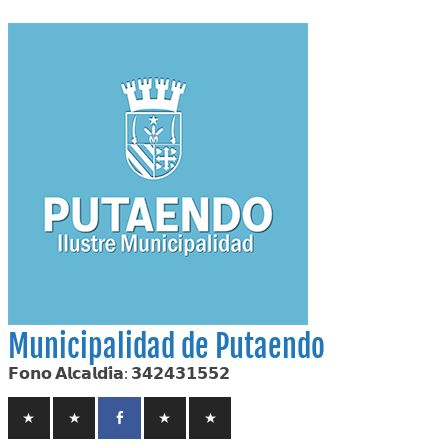
Skip
to
content
Municipalidad de Putaendo
𝗙𝗼𝗻𝗼 𝗔𝗹𝗰𝗮𝗹𝗱𝗶́𝗮: 𝟯𝟰𝟮𝟰𝟯𝟭𝟱𝟱𝟮