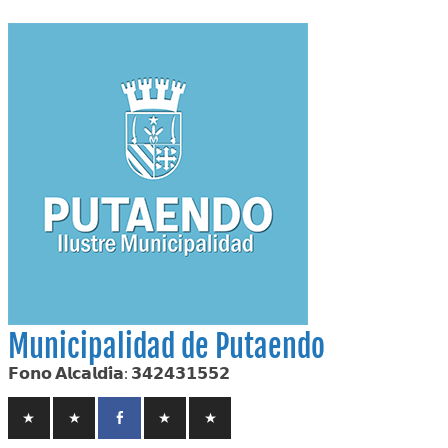
Skip
to
content
Municipalidad de Putaendo
𝗙𝗼𝗻𝗼 𝗔𝗹𝗰𝗮𝗹𝗱𝗶́𝗮: 𝟯𝟰𝟮𝟰𝟯𝟭𝟱𝟱𝟮