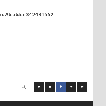
𝗼 𝗔𝗹𝗰𝗮𝗹𝗱𝗶́𝗮: 𝟯𝟰𝟮𝟰𝟯𝟭𝟱𝟱𝟮