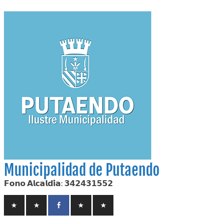
Skip
to
content
Municipalidad de Putaendo
𝗙𝗼𝗻𝗼 𝗔𝗹𝗰𝗮𝗹𝗱𝗶́𝗮: 𝟯𝟰𝟮𝟰𝟯𝟭𝟱𝟱𝟮