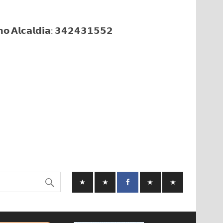
𝗼 𝗔𝗹𝗰𝗮𝗹𝗱𝗶́𝗮: 𝟯𝟰𝟮𝟰𝟯𝟭𝟱𝟱𝟮