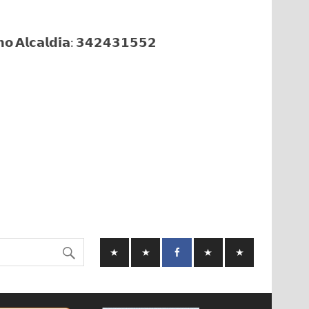
𝗼 𝗔𝗹𝗰𝗮𝗹𝗱𝗶́𝗮: 𝟯𝟰𝟮𝟰𝟯𝟭𝟱𝟱𝟮