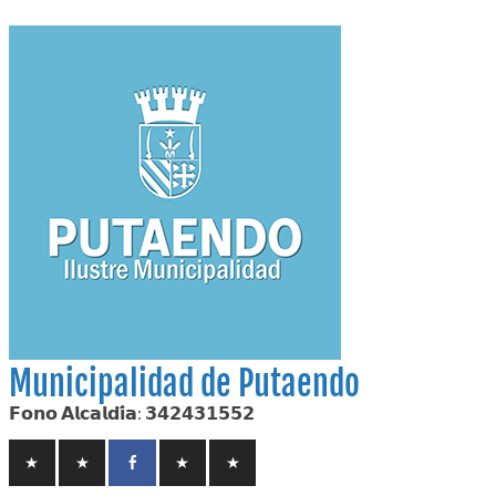
Skip
to
content
Municipalidad de Putaendo
𝗙𝗼𝗻𝗼 𝗔𝗹𝗰𝗮𝗹𝗱𝗶́𝗮: 𝟯𝟰𝟮𝟰𝟯𝟭𝟱𝟱𝟮