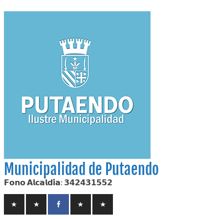
Skip
to
content
Municipalidad de Putaendo
𝗙𝗼𝗻𝗼 𝗔𝗹𝗰𝗮𝗹𝗱𝗶́𝗮: 𝟯𝟰𝟮𝟰𝟯𝟭𝟱𝟱𝟮