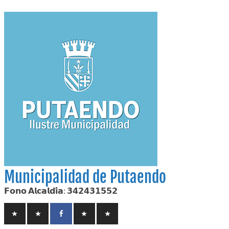
Skip
to
content
Municipalidad de Putaendo
𝗙𝗼𝗻𝗼 𝗔𝗹𝗰𝗮𝗹𝗱𝗶́𝗮: 𝟯𝟰𝟮𝟰𝟯𝟭𝟱𝟱𝟮