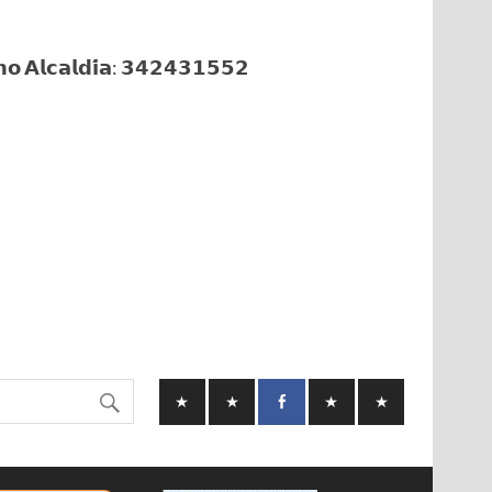
𝗼 𝗔𝗹𝗰𝗮𝗹𝗱𝗶́𝗮: 𝟯𝟰𝟮𝟰𝟯𝟭𝟱𝟱𝟮