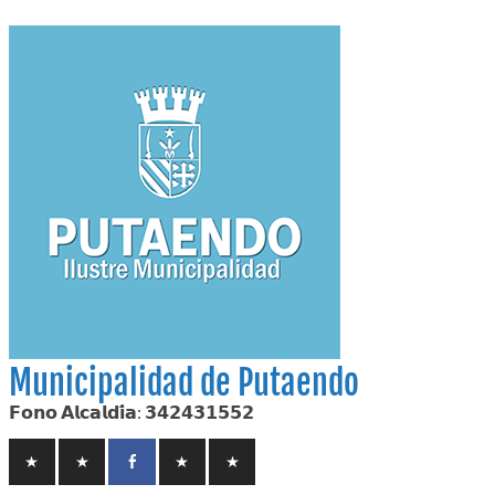
Skip
to
content
Municipalidad de Putaendo
𝗙𝗼𝗻𝗼 𝗔𝗹𝗰𝗮𝗹𝗱𝗶́𝗮: 𝟯𝟰𝟮𝟰𝟯𝟭𝟱𝟱𝟮