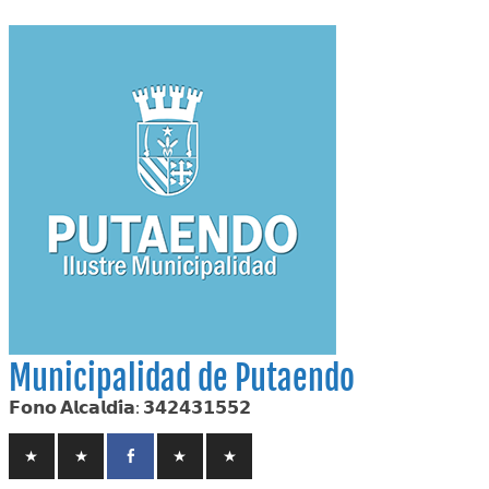
Skip
to
content
Municipalidad de Putaendo
𝗙𝗼𝗻𝗼 𝗔𝗹𝗰𝗮𝗹𝗱𝗶́𝗮: 𝟯𝟰𝟮𝟰𝟯𝟭𝟱𝟱𝟮