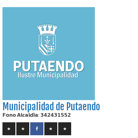
Skip
to
content
Municipalidad de Putaendo
𝗙𝗼𝗻𝗼 𝗔𝗹𝗰𝗮𝗹𝗱𝗶́𝗮: 𝟯𝟰𝟮𝟰𝟯𝟭𝟱𝟱𝟮