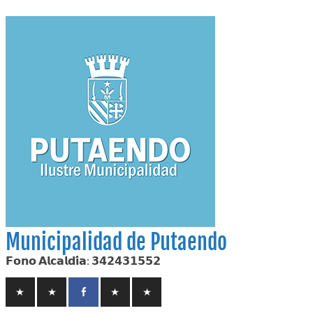
Skip
to
content
Municipalidad de Putaendo
𝗙𝗼𝗻𝗼 𝗔𝗹𝗰𝗮𝗹𝗱𝗶́𝗮: 𝟯𝟰𝟮𝟰𝟯𝟭𝟱𝟱𝟮