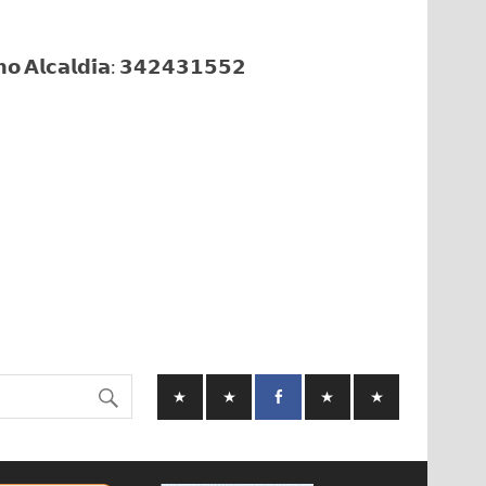
𝗼 𝗔𝗹𝗰𝗮𝗹𝗱𝗶́𝗮: 𝟯𝟰𝟮𝟰𝟯𝟭𝟱𝟱𝟮