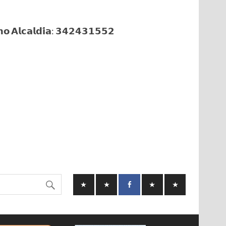
𝗼 𝗔𝗹𝗰𝗮𝗹𝗱𝗶́𝗮: 𝟯𝟰𝟮𝟰𝟯𝟭𝟱𝟱𝟮