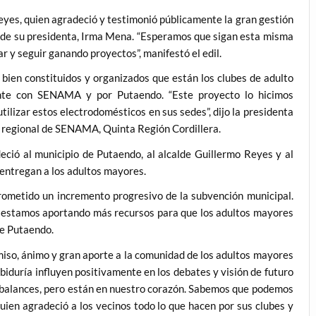
es, quien agradeció y testimonió públicamente la gran gestión
e de su presidenta, Irma Mena. “Esperamos que sigan esta misma
ar y seguir ganando proyectos”, manifestó el edil.
n constituidos y organizados que están los clubes de adulto
nte con SENAMA y por Putaendo. “Este proyecto lo hicimos
ilizar estos electrodomésticos en sus sedes”, dijo la presidenta
 regional de SENAMA, Quinta Región Cordillera.
ó al municipio de Putaendo, al alcalde Guillermo Reyes y al
entregan a los adultos mayores.
do un incremento progresivo de la subvención municipal.
 estamos aportando más recursos para que los adultos mayores
de Putaendo.
 ánimo y gran aporte a la comunidad de los adultos mayores
biduría influyen positivamente en los debates y visión de futuro
os balances, pero están en nuestro corazón. Sabemos que podemos
 quien agradeció a los vecinos todo lo que hacen por sus clubes y