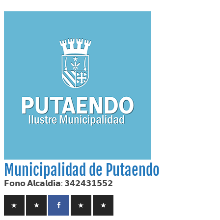
Skip
to
content
Municipalidad de Putaendo
𝗙𝗼𝗻𝗼 𝗔𝗹𝗰𝗮𝗹𝗱𝗶́𝗮: 𝟯𝟰𝟮𝟰𝟯𝟭𝟱𝟱𝟮