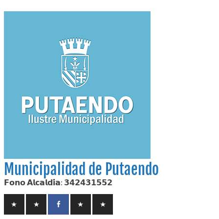
Skip
to
content
Municipalidad de Putaendo
𝗙𝗼𝗻𝗼 𝗔𝗹𝗰𝗮𝗹𝗱𝗶́𝗮: 𝟯𝟰𝟮𝟰𝟯𝟭𝟱𝟱𝟮