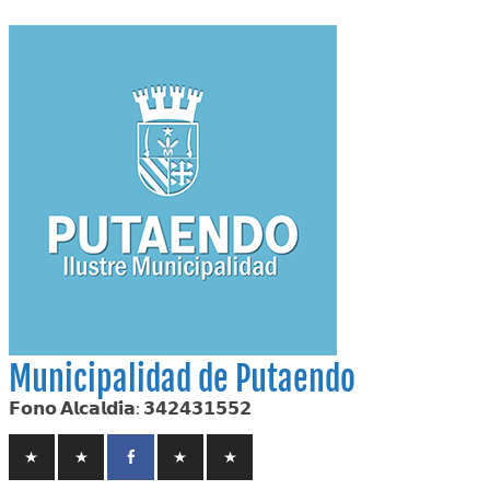
Skip
to
content
Municipalidad de Putaendo
𝗙𝗼𝗻𝗼 𝗔𝗹𝗰𝗮𝗹𝗱𝗶́𝗮: 𝟯𝟰𝟮𝟰𝟯𝟭𝟱𝟱𝟮