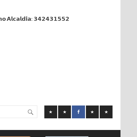
𝗼 𝗔𝗹𝗰𝗮𝗹𝗱𝗶́𝗮: 𝟯𝟰𝟮𝟰𝟯𝟭𝟱𝟱𝟮