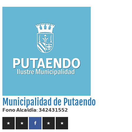
Skip
to
content
Municipalidad de Putaendo
𝗙𝗼𝗻𝗼 𝗔𝗹𝗰𝗮𝗹𝗱𝗶́𝗮: 𝟯𝟰𝟮𝟰𝟯𝟭𝟱𝟱𝟮