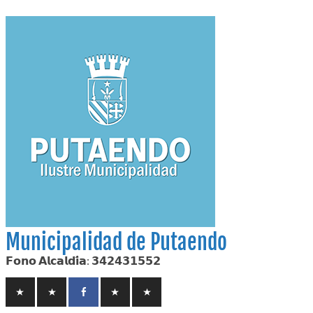
Skip
to
content
Municipalidad de Putaendo
𝗙𝗼𝗻𝗼 𝗔𝗹𝗰𝗮𝗹𝗱𝗶́𝗮: 𝟯𝟰𝟮𝟰𝟯𝟭𝟱𝟱𝟮