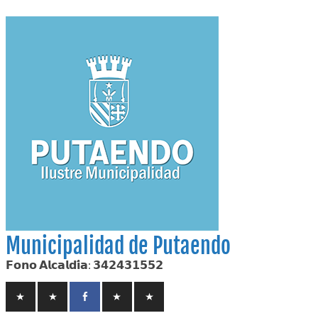
Skip
to
content
Municipalidad de Putaendo
𝗙𝗼𝗻𝗼 𝗔𝗹𝗰𝗮𝗹𝗱𝗶́𝗮: 𝟯𝟰𝟮𝟰𝟯𝟭𝟱𝟱𝟮