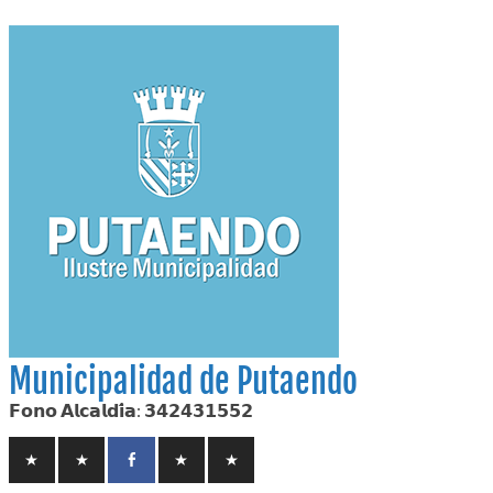
Skip
to
content
Municipalidad de Putaendo
𝗙𝗼𝗻𝗼 𝗔𝗹𝗰𝗮𝗹𝗱𝗶́𝗮: 𝟯𝟰𝟮𝟰𝟯𝟭𝟱𝟱𝟮