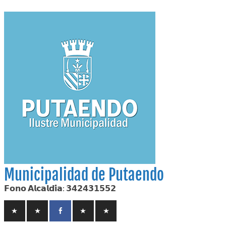
Skip
to
content
Municipalidad de Putaendo
𝗙𝗼𝗻𝗼 𝗔𝗹𝗰𝗮𝗹𝗱𝗶́𝗮: 𝟯𝟰𝟮𝟰𝟯𝟭𝟱𝟱𝟮