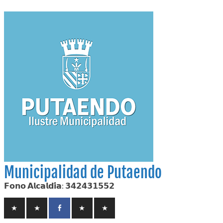
Skip
to
content
Municipalidad de Putaendo
𝗙𝗼𝗻𝗼 𝗔𝗹𝗰𝗮𝗹𝗱𝗶́𝗮: 𝟯𝟰𝟮𝟰𝟯𝟭𝟱𝟱𝟮